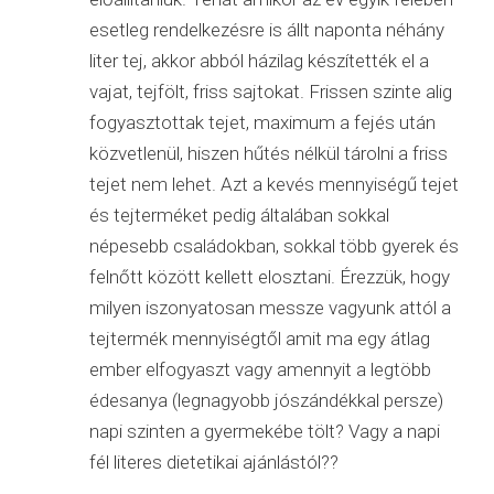
esetleg rendelkezésre is állt naponta néhány
liter tej, akkor abból házilag készítették el a
vajat, tejfölt, friss sajtokat. Frissen szinte alig
fogyasztottak tejet, maximum a fejés után
közvetlenül, hiszen hűtés nélkül tárolni a friss
tejet nem lehet. Azt a kevés mennyiségű tejet
és tejterméket pedig általában sokkal
népesebb családokban, sokkal több gyerek és
felnőtt között kellett elosztani. Érezzük, hogy
milyen iszonyatosan messze vagyunk attól a
tejtermék mennyiségtől amit ma egy átlag
ember elfogyaszt vagy amennyit a legtöbb
édesanya (legnagyobb jószándékkal persze)
napi szinten a gyermekébe tölt? Vagy a napi
fél literes dietetikai ajánlástól??