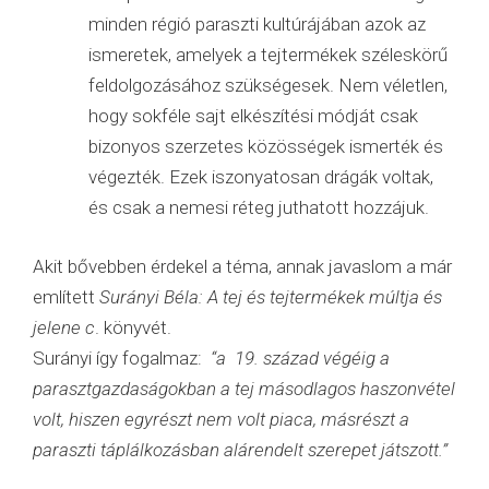
minden régió paraszti kultúrájában azok az
ismeretek, amelyek a tejtermékek széleskörű
feldolgozásához szükségesek. Nem véletlen,
hogy sokféle sajt elkészítési módját csak
bizonyos szerzetes közösségek ismerték és
végezték. Ezek iszonyatosan drágák voltak,
és csak a nemesi réteg juthatott hozzájuk.
Akit bővebben érdekel a téma, annak javaslom a már
említett
Surányi Béla: A tej és tejtermékek múltja és
jelene c
. könyvét.
Surányi így fogalmaz:
“a 19. század végéig a
parasztgazdaságokban a tej másodlagos haszonvétel
volt, hiszen egyrészt nem volt piaca, másrészt a
paraszti táplálkozásban alárendelt szerepet játszott.”