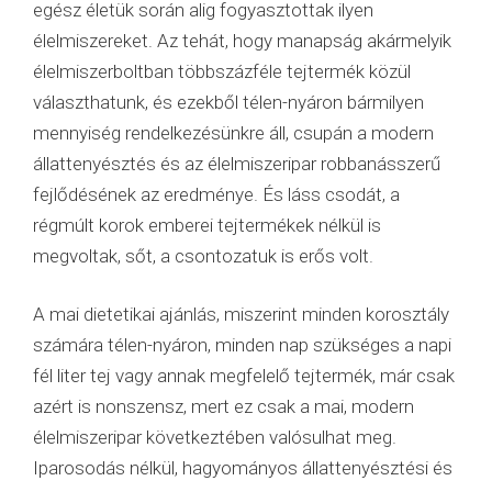
egész életük során alig fogyasztottak ilyen
élelmiszereket. Az tehát, hogy manapság akármelyik
élelmiszerboltban többszázféle tejtermék közül
választhatunk, és ezekből télen-nyáron bármilyen
mennyiség rendelkezésünkre áll, csupán a modern
állattenyésztés és az élelmiszeripar robbanásszerű
fejlődésének az eredménye. És láss csodát, a
régmúlt korok emberei tejtermékek nélkül is
megvoltak, sőt, a csontozatuk is erős volt.
A mai dietetikai ajánlás, miszerint minden korosztály
számára télen-nyáron, minden nap szükséges a napi
fél liter tej vagy annak megfelelő tejtermék, már csak
azért is nonszensz, mert ez csak a mai, modern
élelmiszeripar következtében valósulhat meg.
Iparosodás nélkül, hagyományos állattenyésztési és