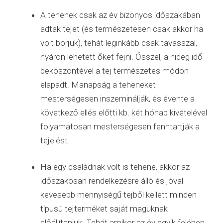
A tehenek csak az év bizonyos időszakában
adtak tejet (és természetesen csak akkor ha
volt borjuk), tehát leginkább csak tavasszal,
nyáron lehetett őket fejni. Ősszel, a hideg idő
beköszöntével a tej természetes módon
elapadt. Manapság a teheneket
mesterségesen inszeminálják, és évente a
következő ellés előtti kb. két hónap kivételével
folyamatosan mesterségesen fenntartják a
tejelést.
Ha egy családnak volt is tehene, akkor az
időszakosan rendelkezésre álló és jóval
kevesebb mennyiségű tejből kellett minden
típusú tejterméket saját maguknak
előállítaniuk. Tehát amikor az év egyik felében