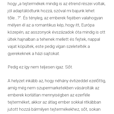
hogy „a tejtermékek mindig is az étrend részei voltak,
jól adaptálódtunk hozzá, szóval mi bajunk lehet
tőle…?”. És tényleg, az emberek fejében valahogyan
mélyen él az a romantikus kép, hogy itt, Európa
közepén, az asszonyok évszázadok óta mindig is ott
ültek hajnalban a tehenek mellett és fejtek, nappal
vajat köpültek, este pedig vígan szeletelték a
gyerekeknek a házi sajtokat.
Pedig ez így nem teljesen igaz. Sőt.
A helyzet inkább az, hogy néhány évtizeddel ezelőttig,
amíg még nem szupermarketekben vásárolták az
emberek korlátlan mennyiségben az ezerféle
tejterméket, akkor az átlag ember sokkal ritkábban
jutott hozzá bármilyen tejtermékekhez, sőt, sokan