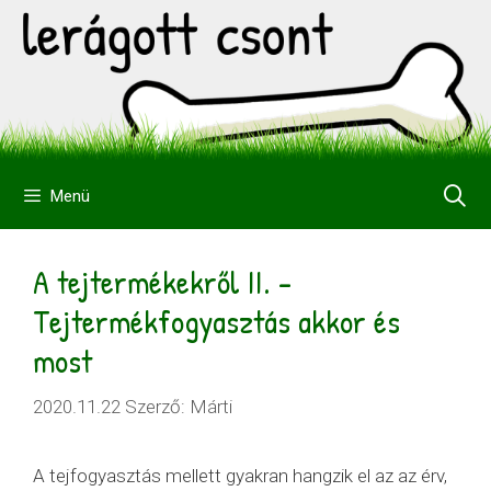
Kilépés
a
tartalomba
Menü
A tejtermékekről II. –
Tejtermékfogyasztás akkor és
most
2020.11.22
Szerző:
Márti
A tejfogyasztás mellett gyakran hangzik el az az érv,