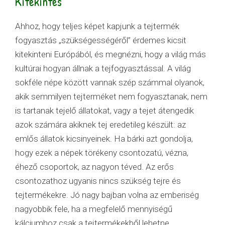
Kitekintés
Ahhoz, hogy teljes képet kapjunk a tejtermék
fogyasztás „szükségességéről” érdemes kicsit
kitekinteni Európából, és megnézni, hogy a világ más
kultúrai hogyan állnak a tejfogyasztással. A világ
sokféle népe között vannak szép számmal olyanok,
akik semmilyen tejterméket nem fogyasztanak, nem
is tartanak tejelő állatokat, vagy a tejet átengedik
azok számára akiknek tej eredetileg készült: az
emlős állatok kicsinyeinek. Ha bárki azt gondolja,
hogy ezek a népek törékeny csontozatú, vézna,
éhező csoportok, az nagyon téved. Az erős
csontozathoz ugyanis nincs szükség tejre és
tejtermékekre. Jó nagy bajban volna az emberiség
nagyobbik fele, ha a megfelelő mennyiségű
kálciumhoz csak a tejtermékekből lehetne