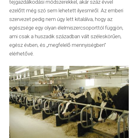
tejgazdálkodási módszerekkel, akár száz évvel
ezelőtt még szó sem lehetett ilyesmiről. Az emberi
szervezet pedig nem úgy lett kitalálva, hogy az
egészsége egy olyan élelmiszercsoporttól függjön,
ami csak a huszadik században vált széleskörűen,
egész évben, és „megfelelő mennyiségben”
elérhetővé.