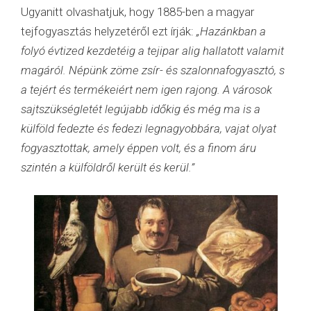
Ugyanitt olvashatjuk, hogy 1885-ben a magyar
tejfogyasztás helyzetéről ezt írják:
„Hazánkban a
folyó évtized kezdetéig a tejipar alig hallatott valamit
magáról. Népünk zöme zsír- és szalonnafogyasztó, s
a tejért és termékeiért nem igen rajong. A városok
sajtszükségletét legújabb időkig és még ma is a
külföld fedezte és fedezi legnagyobbára, vajat olyat
fogyasztottak, amely éppen volt, és a finom áru
szintén a külföldről került és kerül.”