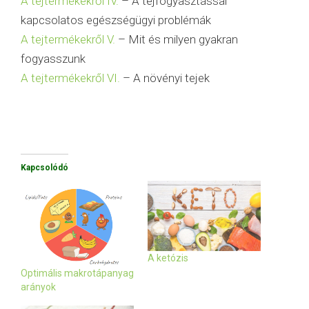
A tejtermékekről IV.
– A tejfogyasztással
kapcsolatos egészségügyi problémák
A tejtermékekről V.
– Mit és milyen gyakran
fogyasszunk
A tejtermékekről VI.
– A növényi tejek
Kapcsolódó
A ketózis
Optimális makrotápanyag
arányok