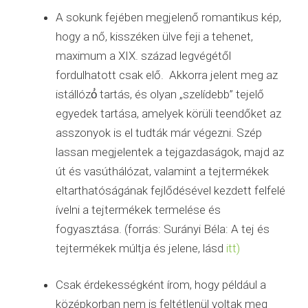
A sokunk fejében megjelenő romantikus kép,
hogy a nő, kisszéken ülve feji a tehenet,
maximum a XIX. század legvégétől
fordulhatott csak elő. Akkorra jelent meg az
istállózó́ tartás, és olyan „szelídebb” tejelő
egyedek tartása, amelyek körüli teendőket az
asszonyok is el tudták már végezni. Szép
lassan megjelentek a tejgazdaságok, majd az
út és vasúthálózat, valamint a tejtermékek
eltarthatóságának fejlődésével kezdett felfelé
ívelni a tejtermékek termelése és
fogyasztása. (forrás: Surányi Béla: A tej és
tejtermékek múltja és jelene, lásd
itt)
Csak érdekességként írom, hogy például a
középkorban nem is feltétlenül voltak meg