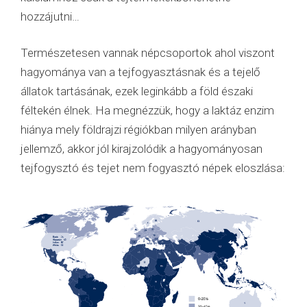
hozzájutni…
Természetesen vannak népcsoportok ahol viszont
hagyománya van a tejfogyasztásnak és a tejelő
állatok tartásának, ezek leginkább a föld északi
féltekén élnek. Ha megnézzük, hogy a laktáz enzim
hiánya mely földrajzi régiókban milyen arányban
jellemző, akkor jól kirajzolódik a hagyományosan
tejfogysztó és tejet nem fogyasztó népek eloszlása: