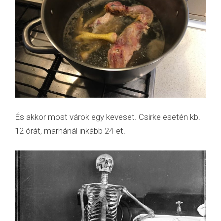
És akkor most várok egy keveset. Csirke esetén kb.
12 órát, marhánál inkább 24-et.