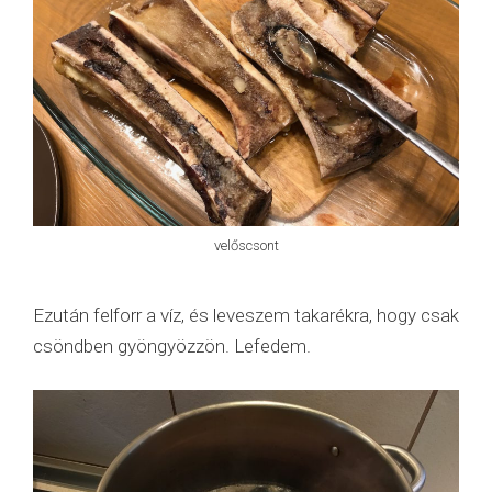
velőscsont
Ezután felforr a víz, és leveszem takarékra, hogy csak
csöndben gyöngyözzön. Lefedem.