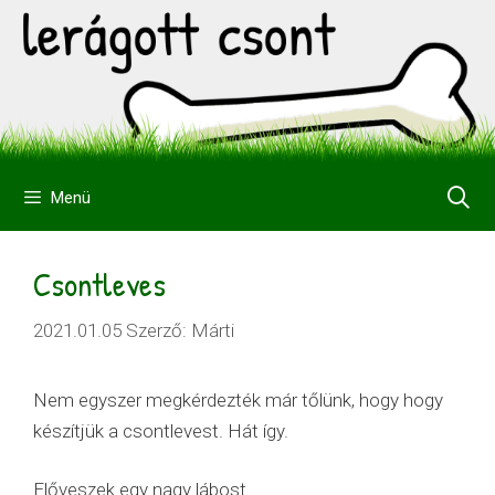
Kilépés
a
tartalomba
Menü
Csontleves
2021.01.05
Szerző:
Márti
Nem egyszer megkérdezték már tőlünk, hogy hogy
készítjük a csontlevest. Hát így.
Előveszek egy nagy lábost.