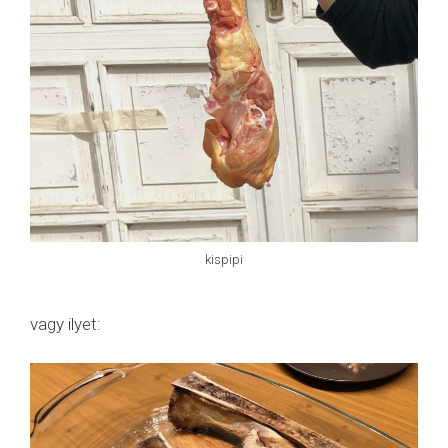
kispipi
vagy ilyet: