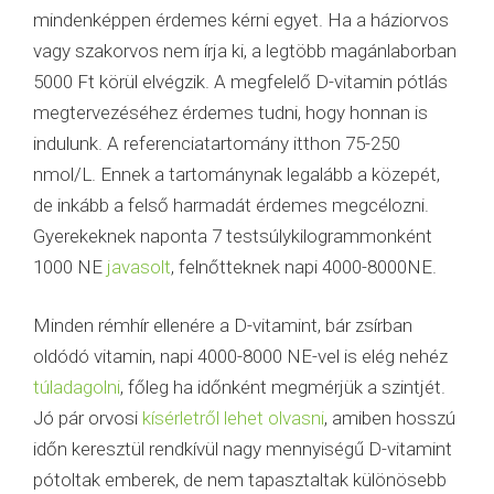
mindenképpen érdemes kérni egyet. Ha a háziorvos
vagy szakorvos nem írja ki, a legtöbb magánlaborban
5000 Ft körül elvégzik. A megfelelő D-vitamin pótlás
megtervezéséhez érdemes tudni, hogy honnan is
indulunk. A referenciatartomány itthon 75-250
nmol/L. Ennek a tartománynak legalább a közepét,
de inkább a felső harmadát érdemes megcélozni.
Gyerekeknek naponta 7 testsúlykilogrammonként
1000 NE
javasolt
, felnőtteknek napi 4000-8000NE.
Minden rémhír ellenére a D-vitamint, bár zsírban
oldódó vitamin, napi 4000-8000 NE-vel is elég nehéz
túladagolni
, főleg ha időnként megmérjük a szintjét.
Jó pár orvosi
kísérletről lehet olvasni
, amiben hosszú
időn keresztül rendkívül nagy mennyiségű D-vitamint
pótoltak emberek, de nem tapasztaltak különösebb