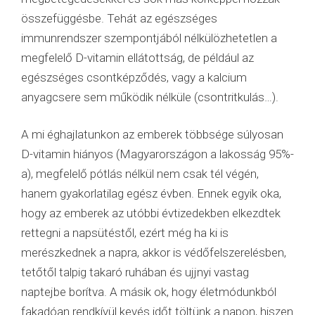
összefüggésbe. Tehát az egészséges
immunrendszer szempontjából nélkülözhetetlen a
megfelelő D-vitamin ellátottság, de például az
egészséges csontképződés, vagy a kalcium
anyagcsere sem működik nélküle (csontritkulás…).
A mi éghajlatunkon az emberek többsége súlyosan
D-vitamin hiányos (Magyarországon a lakosság 95%-
a), megfelelő pótlás nélkül nem csak tél végén,
hanem gyakorlatilag egész évben. Ennek egyik oka,
hogy az emberek az utóbbi évtizedekben elkezdtek
rettegni a napsütéstől, ezért még ha ki is
merészkednek a napra, akkor is védőfelszerelésben,
tetőtől talpig takaró ruhában és ujjnyi vastag
naptejbe borítva. A másik ok, hogy életmódunkból
fakadóan rendkívül kevés időt töltünk a napon, hiszen