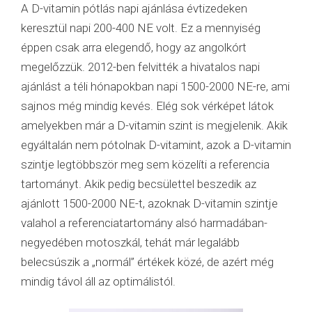
A D-vitamin pótlás napi ajánlása évtizedeken
keresztül napi 200-400 NE volt. Ez a mennyiség
éppen csak arra elegendő, hogy az angolkórt
megelőzzük. 2012-ben felvitték a hivatalos napi
ajánlást a téli hónapokban napi 1500-2000 NE-re, ami
sajnos még mindig kevés. Elég sok vérképet látok
amelyekben már a D-vitamin szint is megjelenik. Akik
egyáltalán nem pótolnak D-vitamint, azok a D-vitamin
szintje legtöbbször meg sem közelíti a referencia
tartományt. Akik pedig becsülettel beszedik az
ajánlott 1500-2000 NE-t, azoknak D-vitamin szintje
valahol a referenciatartomány alsó harmadában-
negyedében motoszkál, tehát már legalább
belecsúszik a „normál” értékek közé, de azért még
mindig távol áll az optimálistól.