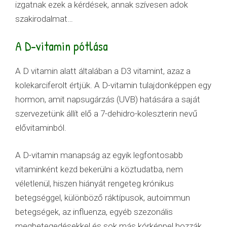
izgatnak ezek a kérdések, annak szívesen adok
szakirodalmat…
A D-vitamin pótlása
A
D vitamin alatt általában a D3 vitamint, azaz a
kolekarciferolt értjük. A D-vitamin tulajdonképpen egy
hormon, amit napsugárzás (UVB) hatására a saját
szervezetünk állít elő a 7-dehidro-koleszterin nevű
elővitaminból.
A D-vitamin manapság az egyik legfontosabb
vitaminként kezd bekerülni a köztudatba, nem
véletlenül, hiszen hiányát rengeteg krónikus
betegséggel, különböző ráktípusok, autoimmun
betegségek, az influenza, egyéb szezonális
megbetegedésekkel és sok más kórképpel hozzák