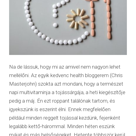
Na de lássuk, hogy mi az amivel nem nagyon lehet
mellélőni. Az egyik kedvenc health bloggerem (Chris
Masterjohn) szokta azt mondani, hogy a természet
napi multivitaminja a tojássárgája, a heti kiegészítője
pedig a máj. Én ezt roppant találónak tartom, és
igyekszünk is eszerint élni. Ennek megfelelően
például minden reggelt tojással kezdünk, fejenként
legalább kettő-hárommal. Minden héten eszünk
májat és más belsőségeket. Hetente többször kerül