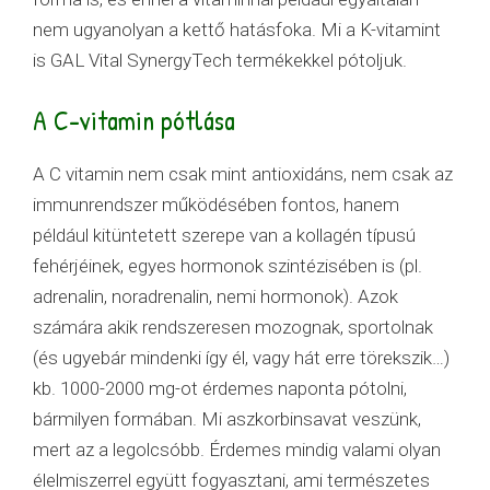
nem ugyanolyan a kettő hatásfoka. Mi a K-vitamint
is GAL Vital SynergyTech termékekkel pótoljuk.
A C-vitamin pótlása
A C vitamin nem csak mint antioxidáns, nem csak az
immunrendszer működésében fontos, hanem
például kitüntetett szerepe van a kollagén típusú
fehérjéinek, egyes hormonok szintézisében is (pl.
adrenalin, noradrenalin, nemi hormonok). Azok
számára akik rendszeresen mozognak, sportolnak
(és ugyebár mindenki így él, vagy hát erre törekszik…)
kb. 1000-2000 mg-ot érdemes naponta pótolni,
bármilyen formában. Mi aszkorbinsavat veszünk,
mert az a legolcsóbb. Érdemes mindig valami olyan
élelmiszerrel együtt fogyasztani, ami természetes