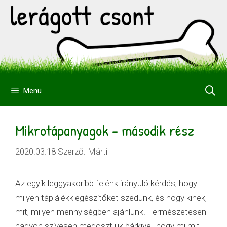
Kilépés
a
tartalomba
Menü
Mikrotápanyagok – második rész
2020.03.18
Szerző:
Márti
Az egyik leggyakoribb felénk irányuló kérdés, hogy
milyen táplálékkiegészítőket szedünk, és hogy kinek,
mit, milyen mennyiségben ajánlunk. Természetesen
nagyon szívesen megosztjuk bárkivel, hogy mi mit