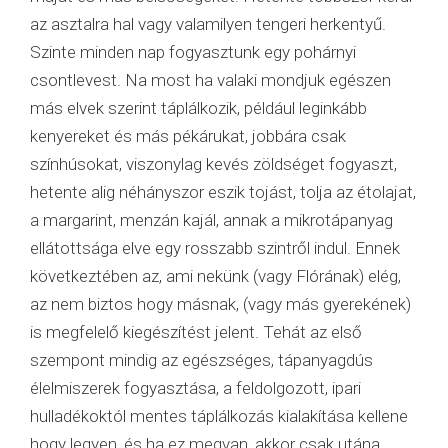
az asztalra hal vagy valamilyen tengeri herkentyű.
Szinte minden nap fogyasztunk egy pohárnyi
csontlevest. Na most ha valaki mondjuk egészen
más elvek szerint táplálkozik, például leginkább
kenyereket és más pékárukat, jobbára csak
színhúsokat, viszonylag kevés zöldséget fogyaszt,
hetente alig néhányszor eszik tojást, tolja az étolajat,
a margarint, menzán kajál, annak a mikrotápanyag
ellátottsága elve egy rosszabb szintről indul. Ennek
következtében az, ami nekünk (vagy Flórának) elég,
az nem biztos hogy másnak, (vagy más gyerekének)
is megfelelő kiegészítést jelent. Tehát az első
szempont mindig az egészséges, tápanyagdús
élelmiszerek fogyasztása, a feldolgozott, ipari
hulladékoktól mentes táplálkozás kialakítása kellene
hogy legyen, és ha ez megvan, akkor csak utána