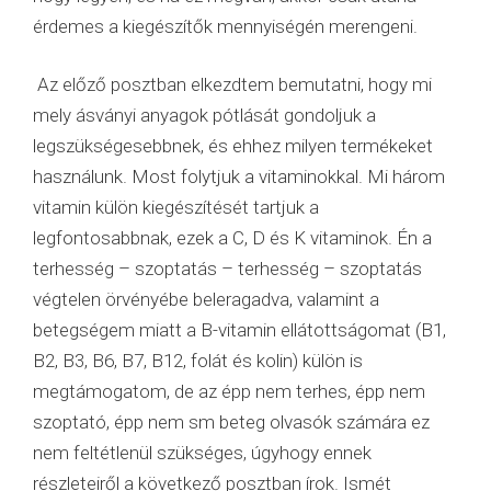
érdemes a kiegészítők mennyiségén merengeni.
Az előző posztban elkezdtem bemutatni, hogy mi
mely ásványi anyagok pótlását gondoljuk a
legszükségesebbnek, és ehhez milyen termékeket
használunk. Most folytjuk a vitaminokkal. Mi három
vitamin külön kiegészítését tartjuk a
legfontosabbnak, ezek a C, D és K vitaminok. Én a
terhesség – szoptatás – terhesség – szoptatás
végtelen örvényébe beleragadva, valamint a
betegségem miatt a B-vitamin ellátottságomat (B1,
B2, B3, B6, B7, B12, folát és kolin) külön is
megtámogatom, de az épp nem terhes, épp nem
szoptató, épp nem sm beteg olvasók számára ez
nem feltétlenül szükséges, úgyhogy ennek
részleteiről a következő posztban írok. Ismét