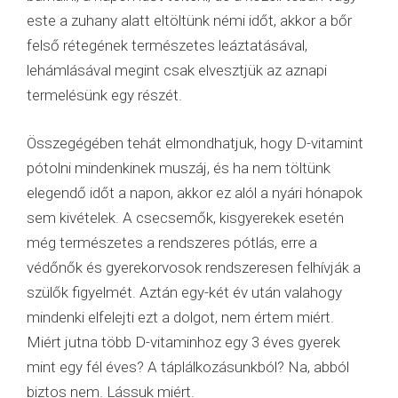
este a zuhany alatt eltöltünk némi időt, akkor a bőr
felső rétegének természetes leáztatásával,
lehámlásával megint csak elvesztjük az aznapi
termelésünk egy részét.
Összegégében tehát elmondhatjuk, hogy D-vitamint
pótolni mindenkinek muszáj, és ha nem töltünk
elegendő időt a napon, akkor ez alól a nyári hónapok
sem kivételek. A csecsemők, kisgyerekek esetén
még természetes a rendszeres pótlás, erre a
védőnők és gyerekorvosok rendszeresen felhívják a
szülők figyelmét. Aztán egy-két év után valahogy
mindenki elfelejti ezt a dolgot, nem értem miért.
Miért jutna több D-vitaminhoz egy 3 éves gyerek
mint egy fél éves? A táplálkozásunkból? Na, abból
biztos nem. Lássuk miért.