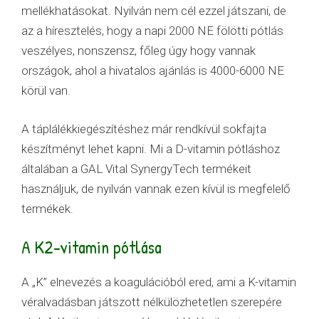
mellékhatásokat. Nyilván nem cél ezzel játszani, de
az a híresztelés, hogy a napi 2000 NE fölötti pótlás
veszélyes, nonszensz, főleg úgy hogy vannak
országok, ahol a hivatalos ajánlás is 4000-6000 NE
körül van.
A táplálékkiegészítéshez már rendkívül sokfajta
készítményt lehet kapni. Mi a D-vitamin pótláshoz
általában a GAL Vital SynergyTech termékeit
használjuk, de nyilván vannak ezen kívül is megfelelő
termékek.
A K2-vitamin pótlása
A „K” elnevezés a koagulációból ered, ami a K-vitamin
véralvadásban játszott nélkülözhetetlen szerepére