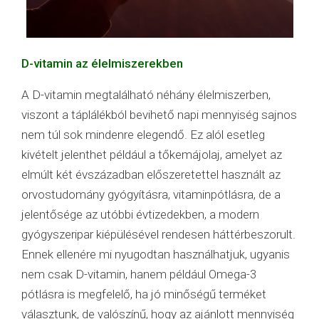
D-vitamin az élelmiszerekben
A D-vitamin megtalálható néhány élelmiszerben,
viszont a táplálékból bevihető napi mennyiség sajnos
nem túl sok mindenre elegendő. Ez alól esetleg
kivételt jelenthet például a tőkemájolaj, amelyet az
elmúlt két évszázadban előszeretettel használt az
orvostudomány gyógyításra, vitaminpótlásra, de a
jelentősége az utóbbi évtizedekben, a modern
gyógyszeripar kiépülésével rendesen háttérbeszorult.
Ennek ellenére mi nyugodtan használhatjuk, ugyanis
nem csak D-vitamin, hanem például Omega-3
pótlásra is megfelelő, ha jó minőségű terméket
választunk, de valószínű, hogy az ajánlott mennyiség