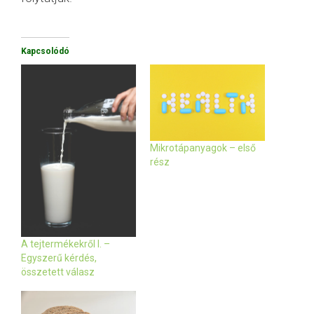
Kapcsolódó
Mikrotápanyagok – első
rész
A tejtermékekről I. –
Egyszerű kérdés,
összetett válasz