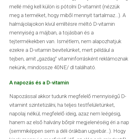
mellé még kell külön is pótolni D-vitamint (nézzük
meg a terméket, hogy miből mennyit tartalmaz…). A
halmájolajokon kívül említésre méltó D-vitamin
mennyiség a májban, a tojásban és a
tejtermékekben van. Ismétlem, nem alapozhatjuk
ezekre a D-vitamin bevitelünket, mert például a
tejben, amit „gazdag” vitaminforrásként reklámoznak
nekünk, mindössze 40NE/ dl található.
A napozás és a D-vitamin
Napozással akkor tudunk megfelelő mennyiségű D-
vitamint szintetizálni, ha teljes testfelületünket,
napolaj nélkül, megfelelő ideig, azaz nem leégésig,
hanem az első halvány bőrpír megjelenéséig éri a nap
(semmiképpen sem a déli órákban ugyebár…). Hogy