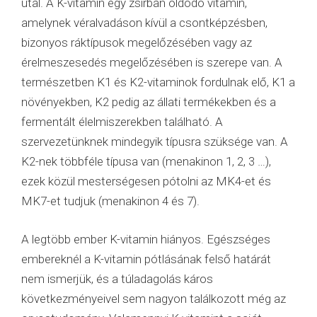
utal. A K-vitamin egy zsírban oldódó vitamin,
amelynek véralvadáson kívül a csontképzésben,
bizonyos ráktípusok megelőzésében vagy az
érelmeszesedés megelőzésében is szerepe van. A
természetben K1 és K2-vitaminok fordulnak elő, K1 a
növényekben, K2 pedig az állati termékekben és a
fermentált élelmiszerekben található. A
szervezetünknek mindegyik típusra szüksége van. A
K2-nek többféle típusa van (menakinon 1, 2, 3 …),
ezek közül mesterségesen pótolni az MK4-et és
MK7-et tudjuk (menakinon 4 és 7).
A legtöbb ember K-vitamin hiányos. Egészséges
embereknél a K-vitamin pótlásának felső határát
nem ismerjük, és a túladagolás káros
következményeivel sem nagyon találkozott még az