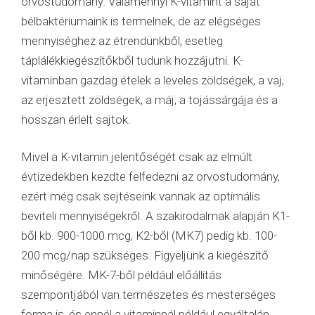
orvostudomány. Valamennyi K-vitamint a saját
bélbaktériumaink is termelnek, de az elégséges
mennyiséghez az étrendünkből, esetleg
táplálékkiegészítőkből tudunk hozzájutni. K-
vitaminban gazdag ételek a leveles zöldségek, a vaj,
az erjesztett zöldségek, a máj, a tojássárgája és a
hosszan érlelt sajtok.
Mivel a K-vitamin jelentőségét csak az elmúlt
évtizedekben kezdte felfedezni az orvostudomány,
ezért még csak sejtéseink vannak az optimális
beviteli mennyiségekről. A szakirodalmak alapján K1-
ből kb. 900-1000 mcg, K2-ből (MK7) pedig kb. 100-
200 mcg/nap szükséges. Figyeljünk a kiegészítő
minőségére. MK-7-ből például előállítás
szempontjából van természetes és mesterséges
forma is, és ennél a vitaminnál például egyáltalán