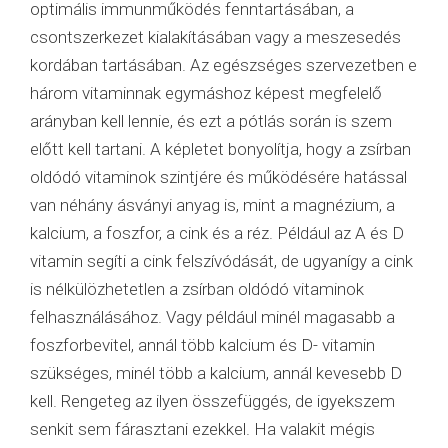
optimális immunműködés fenntartásában, a
csontszerkezet kialakításában vagy a meszesedés
kordában tartásában. Az egészséges szervezetben e
három vitaminnak egymáshoz képest megfelelő
arányban kell lennie, és ezt a pótlás során is szem
előtt kell tartani. A képletet bonyolítja, hogy a zsírban
oldódó vitaminok szintjére és működésére hatással
van néhány ásványi anyag is, mint a magnézium, a
kalcium, a foszfor, a cink és a réz. Például az A és D
vitamin segíti a cink felszívódását, de ugyanígy a cink
is nélkülözhetetlen a zsírban oldódó vitaminok
felhasználásához. Vagy például minél magasabb a
foszforbevitel, annál több kalcium és D- vitamin
szükséges, minél több a kalcium, annál kevesebb D
kell. Rengeteg az ilyen összefüggés, de igyekszem
senkit sem fárasztani ezekkel. Ha valakit mégis