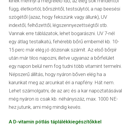
kinek mennyi a megfelelő idő, az elég sok mindentől
függ, életkortól, bőrszíntől, testsúlytól, a nap beesési
szögétől (azaz, hogy fekszünk vagy állunk), UV
indextől, felhőzettől, légszennyezettségtől stb.
Vannak erre táblázatok, lehet bogarászni. UV 7-nél
egy átlag testalkatú, fehérebb bőrű embernél kb. 10-
15 perc már elég jó dózisnak számít. Az első bőrpír
után már tilos napozni, illetve ugyanaz a bőrfelület
egy napon belül nem fog tudni több vitamint termelni.
Népszerű állítás, hogy nyáron bőven elég ha a
karunkat meg az arcunkat éri a napfény. Hát nem.
Lehet számolgatni, de az arc és a kar napoztatásával
még nyáron is csak kb. néhányszáz, max. 1000 NE-
hez jutunk, ami még mindig kevés.
A D-vitamin pótlás táplálékkiegészítőkkel