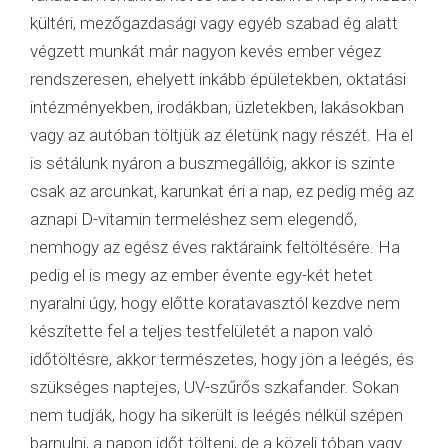
kültéri, mezőgazdasági vagy egyéb szabad ég alatt
végzett munkát már nagyon kevés ember végez
rendszeresen, ehelyett inkább épületekben, oktatási
intézményekben, irodákban, üzletekben, lakásokban
vagy az autóban töltjük az életünk nagy részét. Ha el
is sétálunk nyáron a buszmegállóig, akkor is szinte
csak az arcunkat, karunkat éri a nap, ez pedig még az
aznapi D-vitamin termeléshez sem elegendő,
nemhogy az egész éves raktáraink feltöltésére. Ha
pedig el is megy az ember évente egy-két hetet
nyaralni úgy, hogy előtte koratavasztól kezdve nem
készítette fel a teljes testfelületét a napon való
időtöltésre, akkor természetes, hogy jön a leégés, és
szükséges naptejes, UV-szűrős szkafander. Sokan
nem tudják, hogy ha sikerült is leégés nélkül szépen
barnulni, a napon időt tölteni, de a közeli tóban vagy