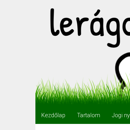
Kilépés
a
tartalomba
Kezdőlap
Tartalom
Jogi ny