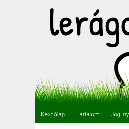
Kilépés
a
tartalomba
Kezdőlap
Tartalom
Jogi ny