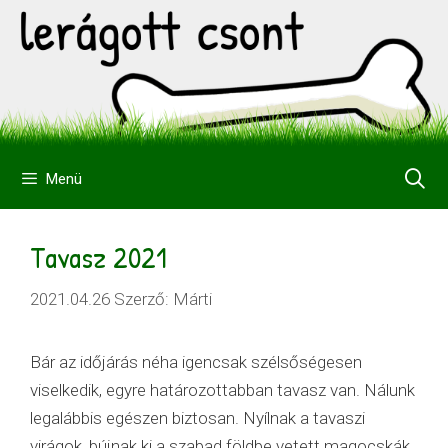
Kilépés
a
tartalomba
Menü
Tavasz 2021
2021.04.26
Szerző:
Márti
Bár az időjárás néha igencsak szélsőségesen
viselkedik, egyre határozottabban tavasz van. Nálunk
legalábbis egészen biztosan. Nyílnak a tavaszi
virágok, bújnak ki a szabad földbe vetett magocskák.