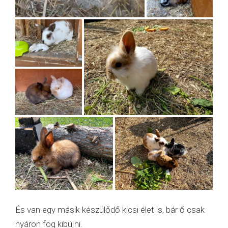
És van egy másik készülődő kicsi élet is, bár ő csak
nyáron fog kibújni.