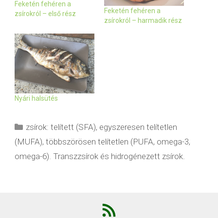
Feketén fehéren a
Feketén fehéren a
zsírokról – első rész
zsírokról – harmadik rész
Nyári halsütés
Kategória
zsírok: telített (SFA), egyszeresen telítetlen
(MUFA), többszörösen telítetlen (PUFA, omega-3,
omega-6). Transzzsírok és hidrogénezett zsírok.
RSS
Feed