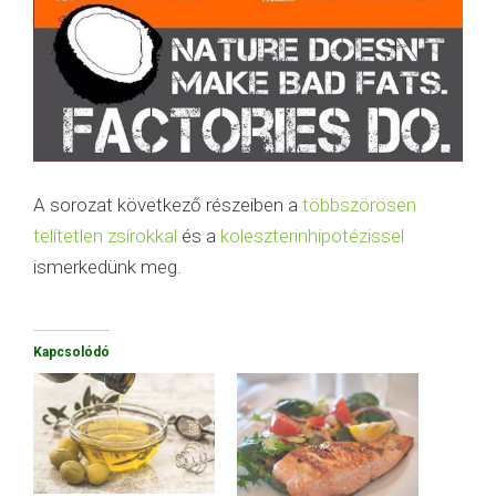
A sorozat következő részeiben a
többszörösen
telítetlen zsírokkal
és a
koleszterinhipotézissel
ismerkedünk meg.
Kapcsolódó