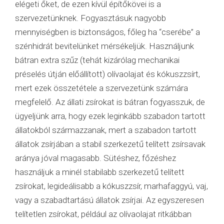
elégeti őket, de ezen kívül építőkövei is a
szervezetünknek. Fogyasztásuk nagyobb
mennyiségben is biztonságos, főleg ha “cserébe” a
szénhidrát bevitelünket mérsékeljük. Használjunk
bátran extra szűz (tehát kizárólag mechanikai
préselés útján előállított) olívaolajat és kókuszzsírt,
mert ezek összetétele a szervezetünk számára
megfelelő. Az állati zsírokat is bátran fogyasszuk, de
ügyeljünk arra, hogy ezek leginkább szabadon tartott
állatokból származzanak, mert a szabadon tartott
állatok zsírjában a stabil szerkezetű telített zsírsavak
aránya jóval magasabb. Sütéshez, főzéshez
használjuk a minél stabilabb szerkezetű telített
zsírokat, legideálisabb a kókuszzsír, marhafaggyú, vaj,
vagy a szabadtartású állatok zsírjai. Az egyszeresen
telítetlen zsírokat, például az olívaolajat ritkábban