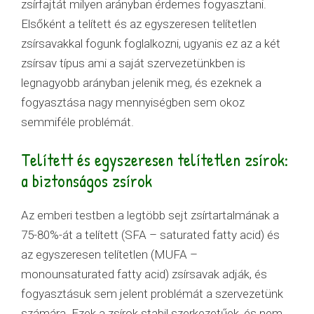
zsírfajtát milyen arányban érdemes fogyasztani.
Elsőként a telített és az egyszeresen telítetlen
zsírsavakkal fogunk foglalkozni, ugyanis ez az a két
zsírsav típus ami a saját szervezetünkben is
legnagyobb arányban jelenik meg, és ezeknek a
fogyasztása nagy mennyiségben sem okoz
semmiféle problémát.
Telített és egyszeresen telítetlen zsírok:
a biztonságos zsírok
Az emberi testben a legtöbb sejt zsírtartalmának a
75-80%-át a telített (SFA – saturated fatty acid) és
az egyszeresen telítetlen (MUFA –
monounsaturated fatty acid) zsírsavak adják, és
fogyasztásuk sem jelent problémát a szervezetünk
számára. Ezek a zsírok stabil szerkezetűek, és nem