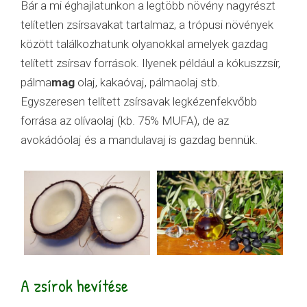
Bár a mi éghajlatunkon a legtöbb növény nagyrészt
telítetlen zsírsavakat tartalmaz, a trópusi növények
között találkozhatunk olyanokkal amelyek gazdag
telített zsírsav források. Ilyenek például a kókuszzsír,
pálma
mag
olaj, kakaóvaj, pálmaolaj stb.
Egyszeresen telített zsírsavak legkézenfekvőbb
forrása az olívaolaj (kb. 75% MUFA), de az
avokádóolaj és a mandulavaj is gazdag bennük.
A zsírok hevítése