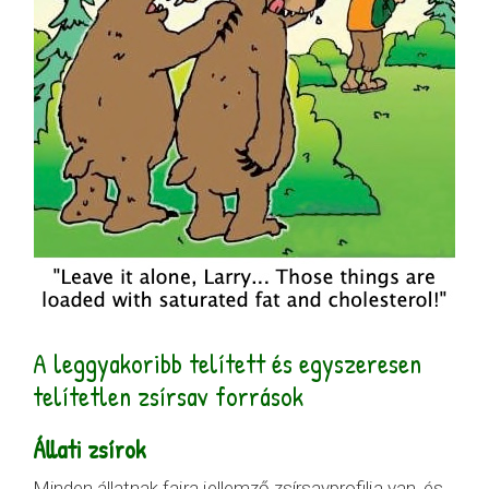
A leggyakoribb telített és egyszeresen
telítetlen zsírsav források
Állati zsírok
Minden állatnak fajra jellemző zsírsavprofilja van, és