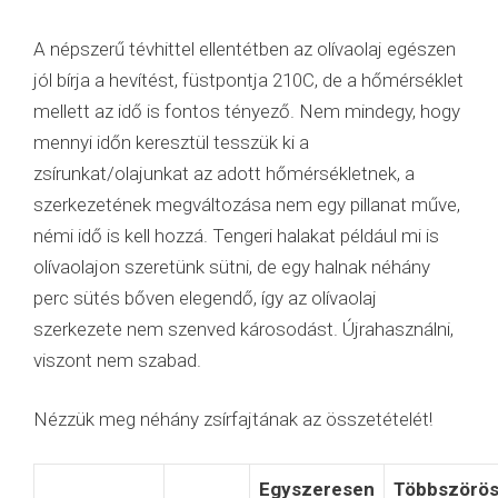
A népszerű tévhittel ellentétben az olívaolaj egészen
jól bírja a hevítést, füstpontja 210C, de a hőmérséklet
mellett az idő is fontos tényező. Nem mindegy, hogy
mennyi időn keresztül tesszük ki a
zsírunkat/olajunkat az adott hőmérsékletnek, a
szerkezetének megváltozása nem egy pillanat műve,
némi idő is kell hozzá. Tengeri halakat például mi is
olívaolajon szeretünk sütni, de egy halnak néhány
perc sütés bőven elegendő, így az olívaolaj
szerkezete nem szenved károsodást. Újrahasználni,
viszont nem szabad.
Nézzük meg néhány zsírfajtának az összetételét!
Egyszeresen
Többszörö