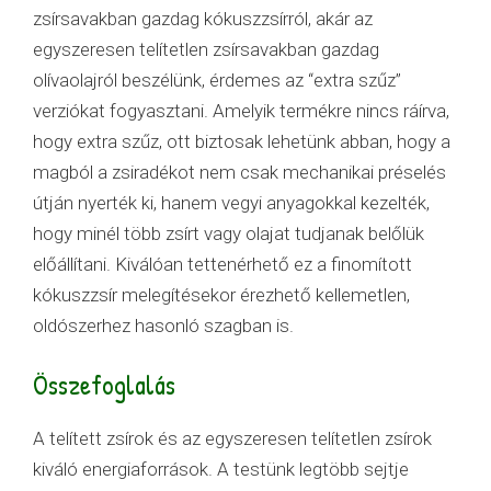
zsírsavakban gazdag kókuszzsírról, akár az
egyszeresen telítetlen zsírsavakban gazdag
olívaolajról beszélünk, érdemes az “extra szűz”
verziókat fogyasztani. Amelyik termékre nincs ráírva,
hogy extra szűz, ott biztosak lehetünk abban, hogy a
magból a zsiradékot nem csak mechanikai préselés
útján nyerték ki, hanem vegyi anyagokkal kezelték,
hogy minél több zsírt vagy olajat tudjanak belőlük
előállítani. Kiválóan tettenérhető ez a finomított
kókuszzsír melegítésekor érezhető kellemetlen,
oldószerhez hasonló szagban is.
Összefoglalás
A telített zsírok és az egyszeresen telítetlen zsírok
kiváló energiaforrások. A testünk legtöbb sejtje