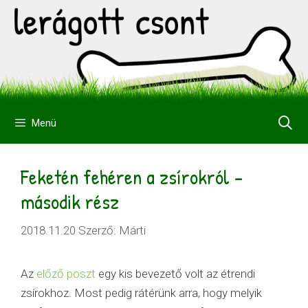
Kilépés
a
tartalomba
Menü
Feketén fehéren a zsírokról –
második rész
2018.11.20
Szerző:
Márti
Az
előző poszt
egy kis bevezető volt az étrendi
zsírokhoz. Most pedig rátérünk arra, hogy melyik