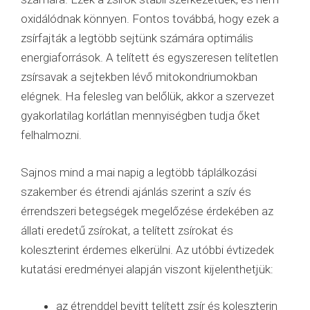
oxidálódnak könnyen. Fontos továbbá, hogy ezek a
zsírfajták a legtöbb sejtünk számára optimális
energiaforrások. A telített és egyszeresen telítetlen
zsírsavak a sejtekben lévő mitokondriumokban
elégnek. Ha felesleg van belőlük, akkor a szervezet
gyakorlatilag korlátlan mennyiségben tudja őket
felhalmozni.
Sajnos mind a mai napig a legtöbb táplálkozási
szakember és étrendi ajánlás szerint a szív és
érrendszeri betegségek megelőzése érdekében az
állati eredetű zsírokat, a telített zsírokat és
koleszterint érdemes elkerülni. Az utóbbi évtizedek
kutatási eredményei alapján viszont kijelenthetjük:
az étrenddel bevitt telített zsír és koleszterin