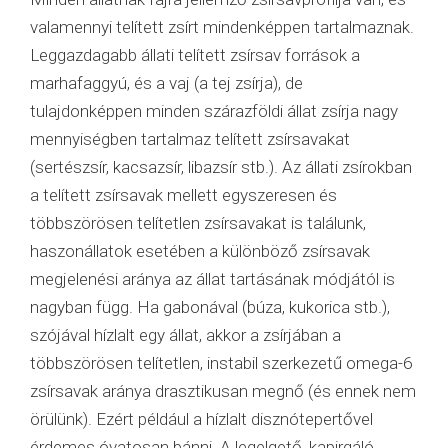
valamennyi telített zsírt mindenképpen tartalmaznak.
Leggazdagabb állati telített zsírsav források a
marhafaggyú, és a vaj (a tej zsírja), de
tulajdonképpen minden szárazföldi állat zsírja nagy
mennyiségben tartalmaz telített zsírsavakat
(sertészsír, kacsazsír, libazsír stb.). Az állati zsírokban
a telített zsírsavak mellett egyszeresen és
többszörösen telítetlen zsírsavakat is találunk,
haszonállatok esetében a különböző zsírsavak
megjelenési aránya az állat tartásának módjától is
nagyban függ. Ha gabonával (búza, kukorica stb.),
szójával hízlalt egy állat, akkor a zsírjában a
többszörösen telítetlen, instabil szerkezetű omega-6
zsírsavak aránya drasztikusan megnő (és ennek nem
örülünk). Ezért például a hízlalt disznótepertővel
érdemes óvatosan bánni. A legelgető, kapirgáló,