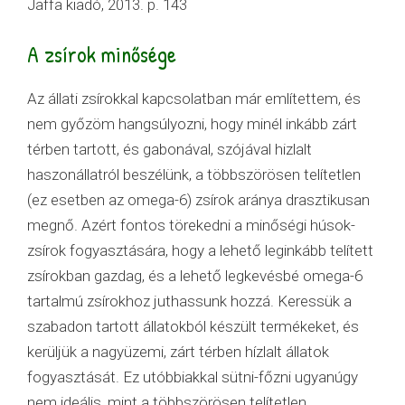
Jaffa kiadó, 2013. p. 143
A zsírok minősége
Az állati zsírokkal kapcsolatban már említettem, és
nem győzöm hangsúlyozni, hogy minél inkább zárt
térben tartott, és gabonával, szójával hizlalt
haszonállatról beszélünk, a többszörösen telítetlen
(ez esetben az omega-6) zsírok aránya drasztikusan
megnő. Azért fontos törekedni a minőségi húsok-
zsírok fogyasztására, hogy a lehető leginkább telített
zsírokban gazdag, és a lehető legkevésbé omega-6
tartalmú zsírokhoz juthassunk hozzá. Keressük a
szabadon tartott állatokból készült termékeket, és
kerüljük a nagyüzemi, zárt térben hízlalt állatok
fogyasztását. Ez utóbbiakkal sütni-főzni ugyanúgy
nem ideális, mint a többszörösen telítetlen