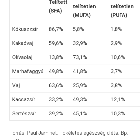
Telített
telítetlen
telítetlen
(SFA)
(MUFA)
(PUFA)
Kókuszzsír
86,7%
5,8%
1,8%
Kakaóvaj
59,6%
32,9%
2,9%
Olívaolaj
13,8%
73,1%
10,6%
Marhafaggyú
49,8%
41,8%
3,7%
Vaj
63,6%
25,9%
3,8%
Kacsazsír
33,2%
49,3%
12,1%
Sertészsír
39,2%
45,1%
10,3%
Forrás: Paul Jaminet: Tökéletes egészség diéta. Bp: