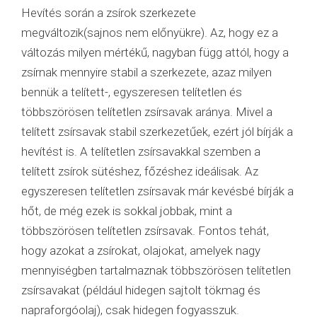
Hevítés során a zsírok szerkezete
megváltozik(sajnos nem előnyükre). Az, hogy ez a
változás milyen mértékű, nagyban függ attól, hogy a
zsírnak mennyire stabil a szerkezete, azaz milyen
bennük a telített-, egyszeresen telítetlen és
többszörösen telítetlen zsírsavak aránya. Mivel a
telített zsírsavak stabil szerkezetűek, ezért jól bírják a
hevítést is. A telítetlen zsírsavakkal szemben a
telített zsírok sütéshez, főzéshez ideálisak. Az
egyszeresen telítetlen zsírsavak már kevésbé bírják a
hőt, de még ezek is sokkal jobbak, mint a
többszörösen telítetlen zsírsavak. Fontos tehát,
hogy azokat a zsírokat, olajokat, amelyek nagy
mennyiségben tartalmaznak többszörösen telítetlen
zsírsavakat (például hidegen sajtolt tökmag és
napraforgóolaj), csak hidegen fogyasszuk.