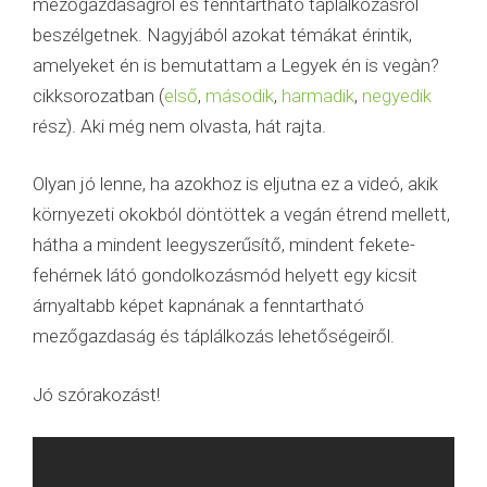
mezőgazdaságról és fenntartható táplálkozásról
beszélgetnek. Nagyjából azokat témákat érintik,
amelyeket én is bemutattam a Legyek én is vegàn?
cikksorozatban (
első
,
második
,
harmadik
,
negyedik
rész). Aki még nem olvasta, hát rajta.
Olyan jó lenne, ha azokhoz is eljutna ez a videó, akik
környezeti okokból döntöttek a vegán étrend mellett,
hátha a mindent leegyszerűsítő, mindent fekete-
fehérnek látó gondolkozásmód helyett egy kicsit
árnyaltabb képet kapnának a fenntartható
mezőgazdaság és táplálkozás lehetőségeiről.
Jó szórakozást!