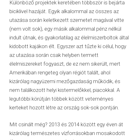
Különböző projektek keretében többször is bejárta
biciklivel hazáját. Egyik alkalommal az összes az
utazása során keletkezett szemetet magával vitte
(nem volt sok), egy másik alkalommal pénz nélkül
indult útnak, és gyakorlatilag az élelmiszerboltok által
kidobott kajákon élt. Egyszer azt tűzte ki célul, hogy
az utazása során csak helyben termett
élelmiszereket fogyaszt, de ez nem sikerült, mert
Amerikában rengeteg olyan régiót talált, ahol
kizárólag nagyüzemi mezőgazdaság működik, és
nem találkozott helyi kistermelőkkel, piacokkal. A
legutóbbi körútján többek között veteményes
kerteket hozott létre az ország sok-sok pontján.
Mit csinált még? 2013 és 2014 között egy éven át
kizárólag természetes vízforrásokban mosakodott