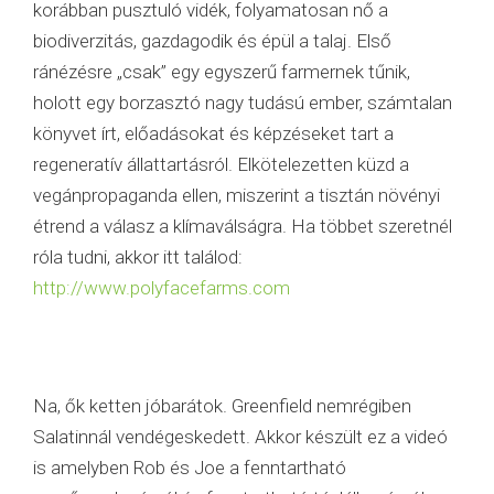
korábban pusztuló vidék, folyamatosan nő a
biodiverzitás, gazdagodik és épül a talaj. Első
ránézésre „csak” egy egyszerű farmernek tűnik,
holott egy borzasztó nagy tudású ember, számtalan
könyvet írt, előadásokat és képzéseket tart a
regeneratív állattartásról. Elkötelezetten küzd a
vegánpropaganda ellen, miszerint a tisztán növényi
étrend a válasz a klímaválságra. Ha többet szeretnél
róla tudni, akkor itt találod:
http://www.polyfacefarms.com
Na, ők ketten jóbarátok. Greenfield nemrégiben
Salatinnál vendégeskedett. Akkor készült ez a videó
is amelyben Rob és Joe a fenntartható