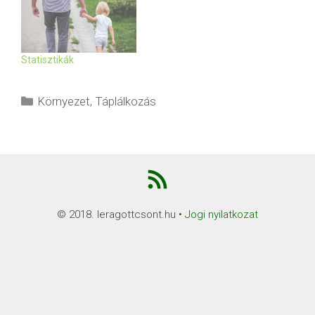
Statisztikák
Kategória
Környezet
,
Táplálkozás
RSS
Feed
© 2018. leragottcsont.hu •
Jogi nyilatkozat