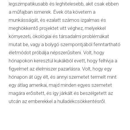
legszimpatikusabb és leghitelesebb, akit csak ebben
a műfajban ismerek. Évek óta követem a
munkásságát, és ezalatt számos izgalmas és
meghökkentő projektet vitt véghez, melyekkel
környezeti, ökológiai és társadalmi problémákat
mutat be, vagy a bolygó szempontjából fenntartható
életmódot próbálja népszerűsíteni. Volt, hogy
hónapokon keresztül kukákból evett, hogy felhívja a
figyelmet az élelmiszer pazarlásra. Volt, hogy egy
hónapon át úgy élt, és annyi szemetet termelt mint
egy átlag amerikai, majd minden egyes szemetet
magára erősített, és így járkált és beszélgetett az
utcán az emberekkel a hulladékcsökkentésről.