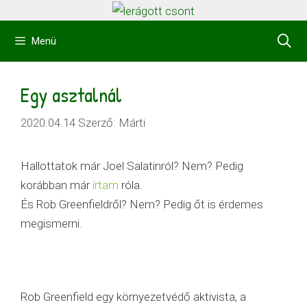
Kilépés
a
Menü
tartalomba
Egy asztalnál
2020.04.14
Szerző:
Márti
Hallottatok már Joel Salatinról? Nem? Pedig
korábban már
írtam
róla.
És Rob Greenfieldről? Nem? Pedig őt is érdemes
megismerni.
Rob Greenfield egy környezetvédő aktivista, a