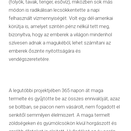
(folyók, tavak, tenger, esővíz), miközben sok más
módon is radikálisan lecsökkentette a napi
felhasznált vízmennyiségét. Volt egy dél-amerikai
körútja is, amelyet szintén pénz nélkül tett meg,
bizonyítva, hogy az emberek a világon mindenhol
szívesen adnak a magukéból, lehet számítani az
emberek őszinte nyitottságára és
vendégszeretetére.
A legutóbbi projektjében 365 napon át maga
termelte és gyűjtötte be az összes ennivalóját, azaz
se boltban, se piacon nem vásárolt, nem fogadott el
senkitől semmilyen élelmiszert. A maga termelt
zöldségeken és gyümölcsökön kívül horgászott és