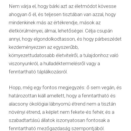
Nem várja el, hogy bárki azt az életmódot kövesse
ahogyan ő él, és teljesen tisztában van azzal, hogy
mindenkinek más az értékrendje, mások az
életkörülményei, álmai, lehetőségei. Célja csupán
annyi, hogy elgondolkodtasson, és hogy párbeszédet
kezdeményezzen az egyszerűbb,
környezettudatosabb életvitelről, a tulajdonhoz való
viszonyunkról, a hulladéktermelésről vagy a
fenntartható táplálkozásról.
Hopp, még egy fontos megjegyzés: ő sem vegán, és
határozottan kiáll amellett, hogy a fenntartható és
alacsony ökológiai lábnyomú étrend nem a tisztán
növényi étrend, a képlet nem fekete-és fehér, és a
szabadtartású állatok iszonyatosan fontosak a
fenntartható mezőgazdaság szempontjából.