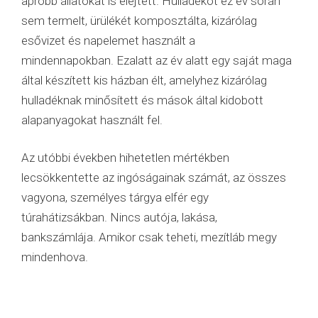
apróbb állatokat is elejtett. Hulladékot ez év során
sem termelt, ürülékét komposztálta, kizárólag
esővizet és napelemet használt a
mindennapokban. Ezalatt az év alatt egy saját maga
által készített kis házban élt, amelyhez kizárólag
hulladéknak minősített és mások által kidobott
alapanyagokat használt fel.
Az utóbbi években hihetetlen mértékben
lecsökkentette az ingóságainak számát, az összes
vagyona, személyes tárgya elfér egy
túrahátizsákban. Nincs autója, lakása,
bankszámlája. Amikor csak teheti, mezítláb megy
mindenhova.