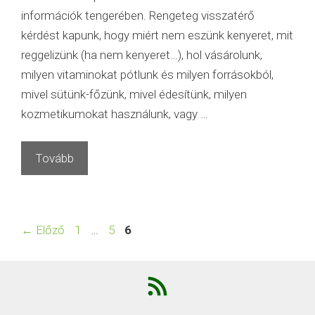
információk tengerében. Rengeteg visszatérő
kérdést kapunk, hogy miért nem eszünk kenyeret, mit
reggelizünk (ha nem kenyeret…), hol vásárolunk,
milyen vitaminokat pótlunk és milyen forrásokból,
mivel sütünk-főzünk, mivel édesítünk, milyen
kozmetikumokat használunk, vagy …
Tovább
Oldal
Oldal
Oldal
←
Előző
1
…
5
6
RSS
Feed