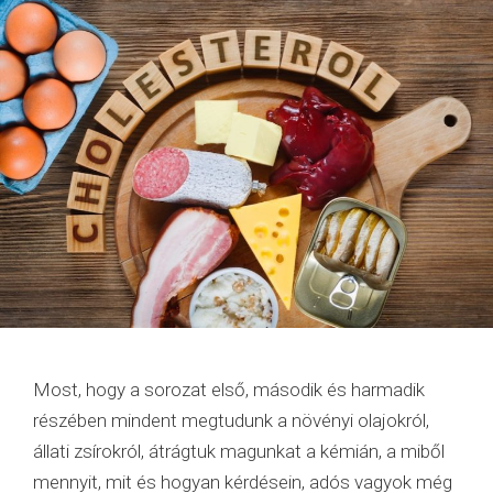
Most, hogy a sorozat első, második és harmadik
részében mindent megtudunk a növényi olajokról,
állati zsírokról, átrágtuk magunkat a kémián, a miből
mennyit, mit és hogyan kérdésein, adós vagyok még