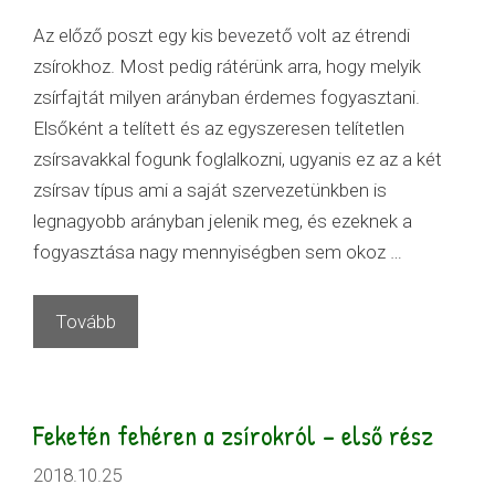
Az előző poszt egy kis bevezető volt az étrendi
zsírokhoz. Most pedig rátérünk arra, hogy melyik
zsírfajtát milyen arányban érdemes fogyasztani.
Elsőként a telített és az egyszeresen telítetlen
zsírsavakkal fogunk foglalkozni, ugyanis ez az a két
zsírsav típus ami a saját szervezetünkben is
legnagyobb arányban jelenik meg, és ezeknek a
fogyasztása nagy mennyiségben sem okoz …
Tovább
Feketén fehéren a zsírokról – első rész
2018.10.25