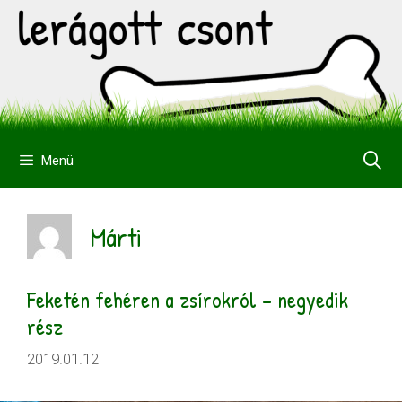
Kilépés
a
tartalomba
Menü
Márti
Feketén fehéren a zsírokról – negyedik
rész
2019.01.12